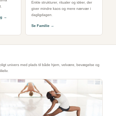
å små
Enkle strukturer, ritualer og idéer, der
t.
giver mindre kaos og mere nærvær i
dagligdagen.
ng →
Se Familie →
roligt univers med plads til både hjem, velvære, bevægelse og
lieliv.