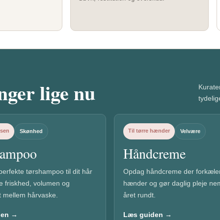
ger lige nu
Kurate
tydelig
isen
Til tørre hænder
Skønhed
Velvære
hampoo
Håndcreme
erfekte tørshampoo til dit hår
Opdag håndcreme der forkæler
e friskhed, volumen og
hænder og gør daglig pleje n
tet mellem hårvaske.
året rundt.
den →
Læs guiden →