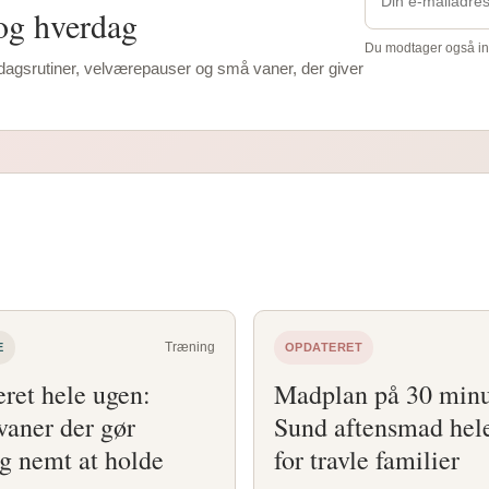
 og hverdag
Du modtager også ins
rdagsrutiner, velværepauser og små vaner, der giver
Træning
E
OPDATERET
ret hele ugen:
Madplan på 30 minu
aner der gør
Sund aftensmad hel
g nemt at holde
for travle familier