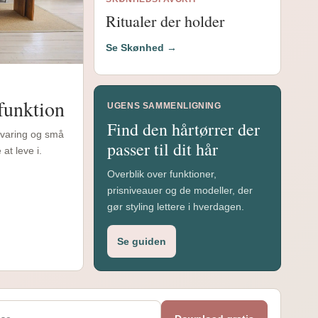
Ritualer der holder
Se Skønhed →
funktion
UGENS SAMMENLIGNING
Find den hårtørrer der
bevaring og små
passer til dit hår
at leve i.
Overblik over funktioner,
prisniveauer og de modeller, der
gør styling lettere i hverdagen.
Se guiden