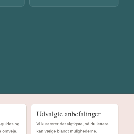
Udvalgte anbefalinger
n-guides og
Vi kuraterer det vigtigste, så du lettere
e omveje.
kan vælge blandt mulighederne.