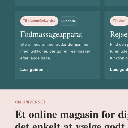
Til hjemmeforkælelse
Til rejsen
Sundhed
Fodmassageapparat
Rejse
Slip af med ømme fødder derhjemme
Find den 
med funktioner, der gør en reel forskel
turen ude
efter lange dage.
funktion 
Læs guiden →
Læs gui
OM UNIVERSET
Et online magasin for di
det enkelt at vælge godt