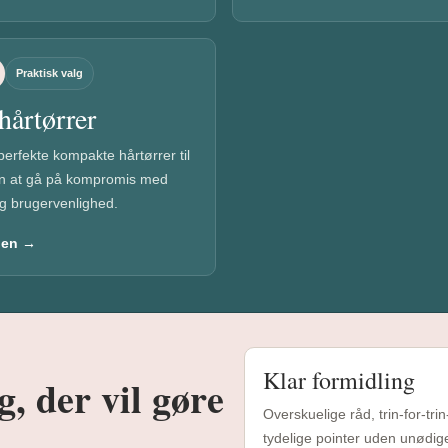
Praktisk valg
hårtørrer
perfekte kompakte hårtørrer til
n at gå på kompromis med
og brugervenlighed.
den →
Klar formidling
g, der vil gøre
Overskuelige råd, trin-for-tri
tydelige pointer uden unødig