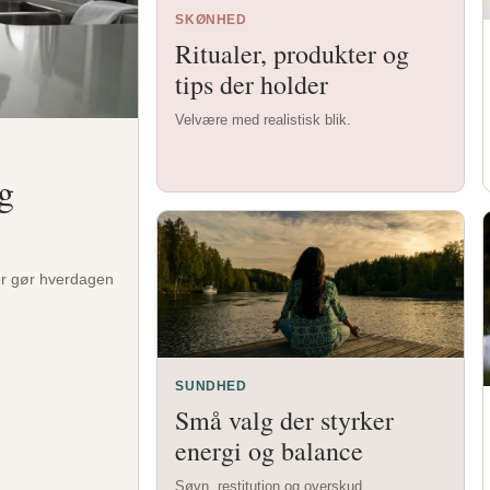
SKØNHED
Ritualer, produkter og
tips der holder
Velvære med realistisk blik.
g
der gør hverdagen
SUNDHED
Små valg der styrker
energi og balance
Søvn, restitution og overskud.