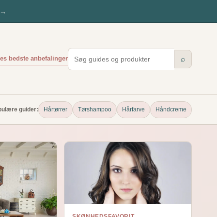
→
es bedste anbefalinger
⌕
ulære guider:
Hårtørrer
Tørshampoo
Hårfarve
Håndcreme
SKØNHEDSFAVORIT