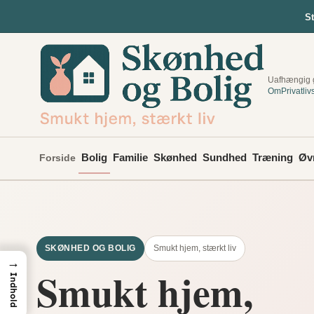
Spring
S
til
indhold
Uafhængig g
Om
Privatliv
Bolig
Familie
Skønhed
Sundhed
Træning
Øv
Forside
SKØNHED OG BOLIG
Smukt hjem, stærkt liv
→
Smukt hjem,
Indhold