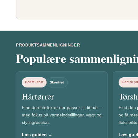
PRODUKTSAMMENLIGNINGER
Populære sammenlignin
Bedst i test
God til pr
Skønhed
Hårtørrer
Tørs
Find den hårtørrer der passer til dit hår –
Find den p
med fokus på varmeindstillinger, vægt og
og få mer
stylingresultat.
fleksibili
Læs guiden →
Læs gui