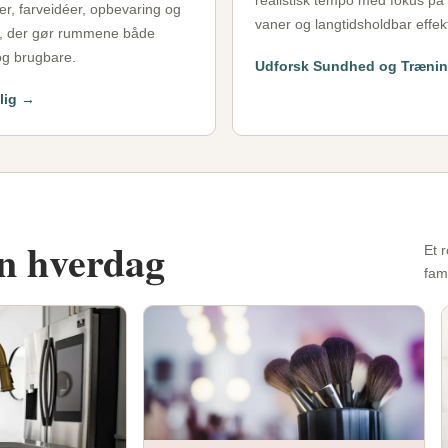
realistisk tempo med fokus p
er, farveidéer, opbevaring og
vaner og langtidsholdbar effek
r, der gør rummene både
g brugbare.
Udforsk Sundhed og Træni
olig →
in hverdag
Et 
fami