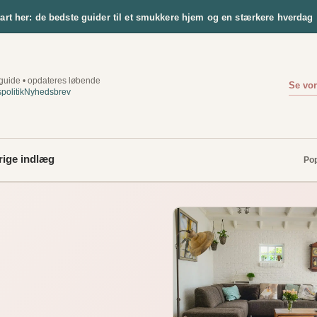
tart her: de bedste guider til et smukkere hjem og en stærkere hverdag
uide • opdateres løbende
Se vor
spolitik
Nyhedsbrev
rige indlæg
Pop