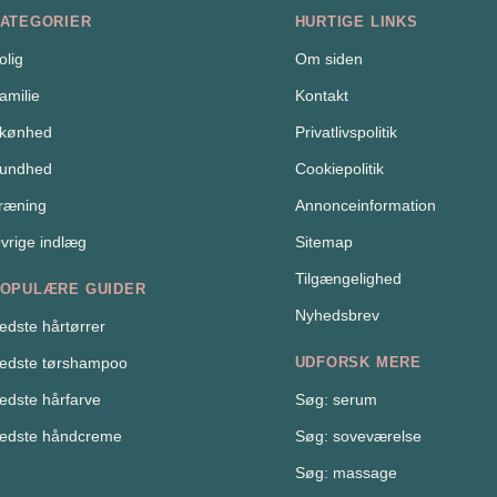
ATEGORIER
HURTIGE LINKS
olig
Om siden
amilie
Kontakt
kønhed
Privatlivspolitik
undhed
Cookiepolitik
ræning
Annonceinformation
vrige indlæg
Sitemap
Tilgængelighed
OPULÆRE GUIDER
Nyhedsbrev
edste hårtørrer
edste tørshampoo
UDFORSK MERE
edste hårfarve
Søg: serum
edste håndcreme
Søg: soveværelse
Søg: massage