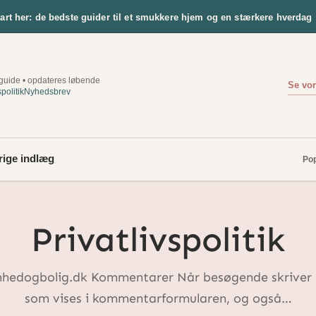
tart her: de bedste guider til et smukkere hjem og en stærkere hverdag
uide • opdateres løbende
Se vor
spolitik
Nyhedsbrev
rige indlæg
Pop
Privatlivspolitik
onhedogbolig.dk Kommentarer Når besøgende skriver
som vises i kommentarformularen, og også…