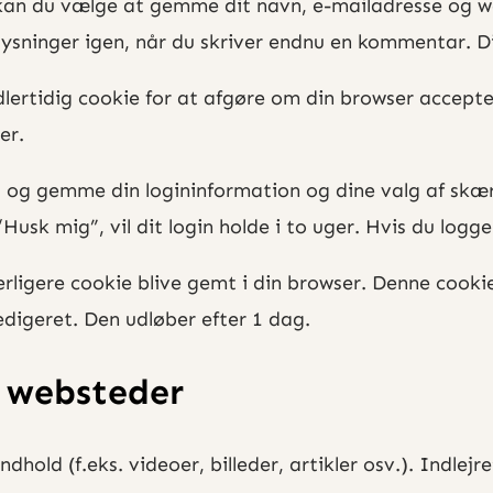
an du vælge at gemme dit navn, e-mailadresse og webs
sninger igen, når du skriver endnu en kommentar. Diss
idlertidig cookie for at afgøre om din browser accept
er.
s og gemme din logininformation og dine valg af skær
usk mig”, vil dit login holde i to uger. Hvis du logger
yderligere cookie blive gemt i din browser. Denne cook
edigeret. Den udløber efter 1 dag.
e websteder
dhold (f.eks. videoer, billeder, artikler osv.). Indlej