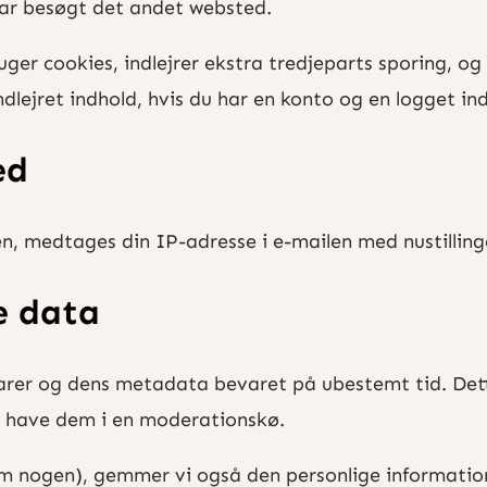
ar besøgt det andet websted.
er cookies, indlejrer ekstra tredjeparts sporing, og
ndlejret indhold, hvis du har en konto og en logget i
ed
n, medtages din IP-adresse i e-mailen med nustilling
e data
arer og dens metadata bevaret på ubestemt tid. Det
t have dem i en moderationskø.
 nogen), gemmer vi også den personlige information d