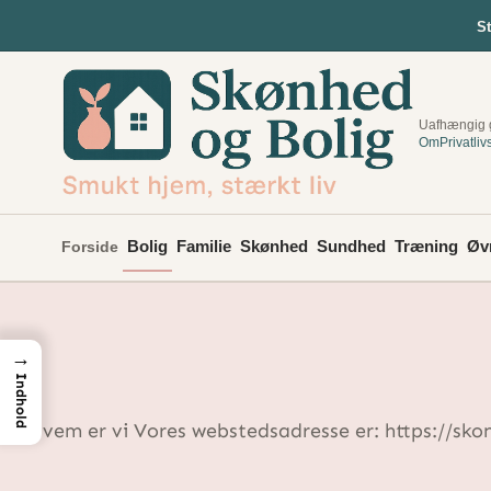
Spring
S
til
indhold
Uafhængig g
Om
Privatliv
Bolig
Familie
Skønhed
Sundhed
Træning
Øv
Forside
→
Indhold
Hvem er vi Vores webstedsadresse er: https://sk