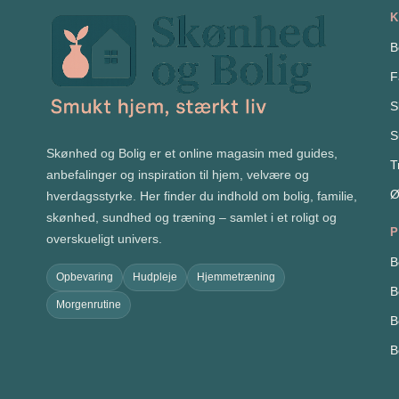
K
B
F
S
S
Skønhed og Bolig er et online magasin med guides,
T
anbefalinger og inspiration til hjem, velvære og
Ø
hverdagsstyrke. Her finder du indhold om bolig, familie,
skønhed, sundhed og træning – samlet i et roligt og
P
overskueligt univers.
B
Opbevaring
Hudpleje
Hjemmetræning
B
Morgenrutine
B
B