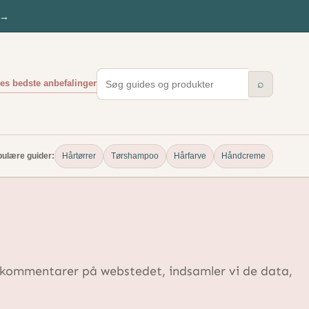
→
es bedste anbefalinger
⌕
ulære guider:
Hårtørrer
Tørshampoo
Hårfarve
Håndcreme
 kommentarer på webstedet, indsamler vi de data,