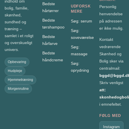
indhold om
Bedste
UDFORSK
Personlig
bolig, familie,
hårtørrer
MERE
henvendelse
skønhed,
Bedste
Søg: serum
på adressen
sundhed og
tørshampoo
er ikke mulig.
træning –
Søg:
samlet i et roligt
Bedste
soveværelse
Kontakt
og overskueligt
hårfarve
vedrørende
Søg:
univers.
Bedste
massage
Skønhed og
håndcreme
Bolig sker via
Opbevaring
Søg:
centralmail:
oprydning
Hudpleje
bggd@bggd.d
Hjemmetræning
Skriv venligst
Morgenrutine
att:
skonhedogboli
i emnefeltet.
FØLG MED
Instagram