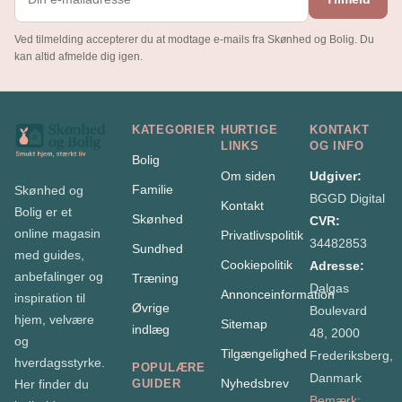
Ved tilmelding accepterer du at modtage e-mails fra Skønhed og Bolig. Du
kan altid afmelde dig igen.
KATEGORIER
HURTIGE
KONTAKT
LINKS
OG INFO
Bolig
Om siden
Udgiver:
Familie
Skønhed og
BGGD Digital
Kontakt
Bolig er et
Skønhed
CVR:
online magasin
Privatlivspolitik
34482853
Sundhed
med guides,
Cookiepolitik
Adresse:
anbefalinger og
Træning
Dalgas
Annonceinformation
inspiration til
Øvrige
Boulevard
hjem, velvære
Sitemap
indlæg
48, 2000
og
Tilgængelighed
Frederiksberg,
hverdagsstyrke.
POPULÆRE
Danmark
Nyhedsbrev
Her finder du
GUIDER
Bemærk: