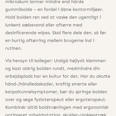
mikroskum larmer mindre end hårde
gummibolde – en fordel i åbne kontormiljøer.
Hold bolden ren ved at vaske den ugentligt i
lunkent sæbevand eller aftørre med
desinficerende wipes. Skal flere dele den, så før
en hurtig aftørring mellem brugerne ind i
rutinen.
Vis hensyn til kolleger: Undgå højlydt klemmen
og kast aldrig bolden rundt, medmindre din
arbejdsplads har en kultur for det. Har du akutte
hånd-/håndledsskader, kraftig smerte eller
karpaltunnelsymptomer, bør du springe bolden
over og søge fysioterapeut eller ergoterapeut.
Kombinér altid boldtræningen med ergonomisk
optimeret arbejdsstation, skulder-/nakke­stræk