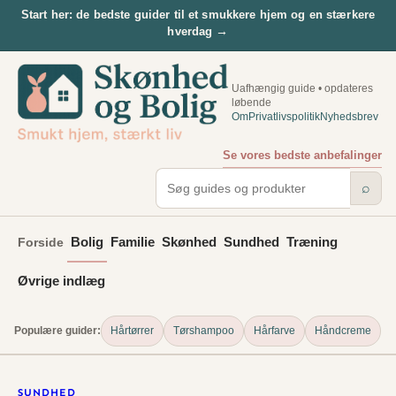
Spring
Start her: de bedste guider til et smukkere hjem og en stærkere
→
hverdag
til
indhold
Uafhængig guide • opdateres
løbende
Om
Privatlivspolitik
Nyhedsbrev
Se vores bedste anbefalinger
⌕
Bolig
Familie
Skønhed
Sundhed
Træning
Forside
Øvrige indlæg
Populære guider:
Hårtørrer
Tørshampoo
Hårfarve
Håndcreme
SUNDHED