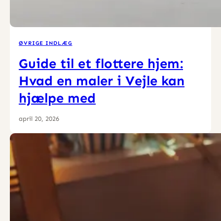
ØVRIGE INDLÆG
Guide til et flottere hjem:
Hvad en maler i Vejle kan
hjælpe med
april 20, 2026