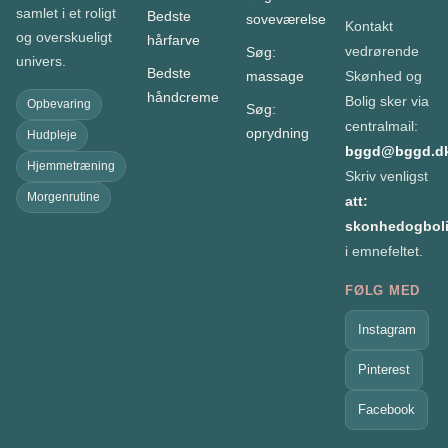
samlet i et roligt
Bedste
soveværelse
Kontakt
og overskueligt
hårfarve
vedrørende
Søg:
univers.
Bedste
massage
Skønhed og
håndcreme
Bolig sker via
Opbevaring
Søg:
centralmail:
oprydning
Hudpleje
bggd@bggd.d
Hjemmetræning
Skriv venligst
Morgenrutine
att:
skonhedogboli
i emnefeltet.
FØLG MED
Instagram
Pinterest
Facebook