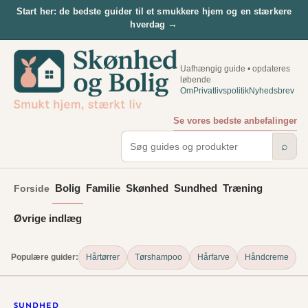
Spring
Start her: de bedste guider til et smukkere hjem og en stærkere
→
hverdag
til
indhold
Uafhængig guide • opdateres
løbende
Om
Privatlivspolitik
Nyhedsbrev
Se vores bedste anbefalinger
⌕
Bolig
Familie
Skønhed
Sundhed
Træning
Forside
Øvrige indlæg
Populære guider:
Hårtørrer
Tørshampoo
Hårfarve
Håndcreme
SUNDHED