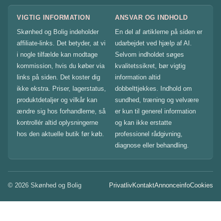
VIGTIG INFORMATION
ANSVAR OG INDHOLD
Skønhed og Bolig indeholder
En del af artiklerne på siden er
affiliate-links. Det betyder, at vi
udarbejdet ved hjælp af AI.
i nogle tilfælde kan modtage
Selvom indholdet søges
kommission, hvis du køber via
kvalitetssikret, bør vigtig
links på siden. Det koster dig
information altid
ikke ekstra. Priser, lagerstatus,
dobbelttjekkes. Indhold om
produktdetaljer og vilkår kan
sundhed, træning og velvære
ændre sig hos forhandlerne, så
er kun til generel information
kontrollér altid oplysningerne
og kan ikke erstatte
hos den aktuelle butik før køb.
professionel rådgivning,
diagnose eller behandling.
© 2026 Skønhed og Bolig
Privatliv
Kontakt
Annonceinfo
Cookies