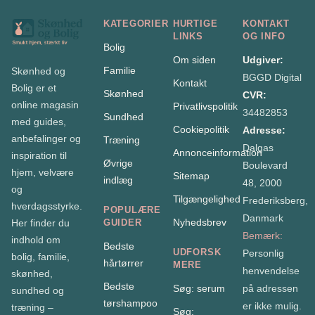
KATEGORIER
HURTIGE
KONTAKT
LINKS
OG INFO
Bolig
Om siden
Udgiver:
Familie
Skønhed og
BGGD Digital
Kontakt
Bolig er et
Skønhed
CVR:
online magasin
Privatlivspolitik
34482853
Sundhed
med guides,
Cookiepolitik
Adresse:
anbefalinger og
Træning
Dalgas
Annonceinformation
inspiration til
Øvrige
Boulevard
hjem, velvære
Sitemap
indlæg
48, 2000
og
Tilgængelighed
Frederiksberg,
hverdagsstyrke.
POPULÆRE
Danmark
Nyhedsbrev
Her finder du
GUIDER
Bemærk:
indhold om
Bedste
UDFORSK
Personlig
bolig, familie,
hårtørrer
MERE
henvendelse
skønhed,
Bedste
Søg: serum
på adressen
sundhed og
tørshampoo
er ikke mulig.
træning –
Søg: